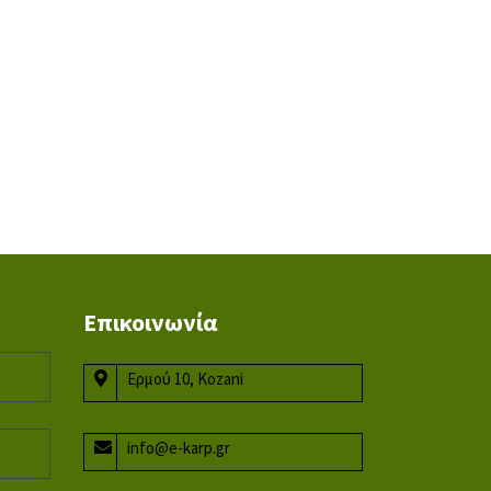
Επικοινωνία
Ερμού 10, Kozani
info@e-karp.gr