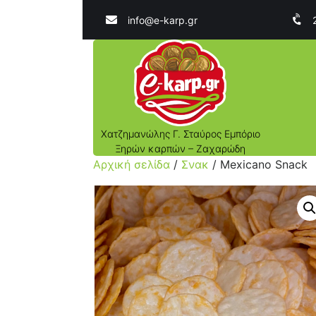
info@e-karp.gr
Χατζημανώλης Γ. Σταύρος Εμπόριο
Ξηρών καρπών – Ζαχαρώδη
Αρχική σελίδα
/
Σνακ
/ Mexicano Snack