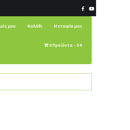
μός μου
Καλάθι
Η εταιρία μας
0 Προϊόντα
0 €