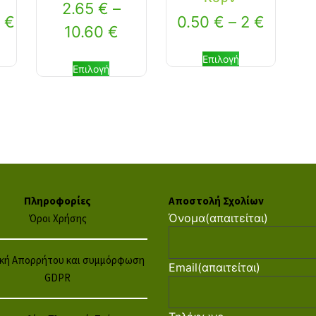
2.65
€
–
0
€
0.50
€
–
2
€
10.60
€
Επιλογή
Επιλογή
Πληροφορίες
Αποστολή Σχολίων
Όνομα
(απαιτείται)
Όροι Χρήσης
ική Απορρήτου και συμμόρφωση
Email
(απαιτείται)
GDPR