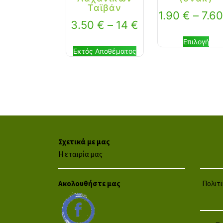
Ταϊβάν
1.90
€
–
7.6
3.50
€
–
14
€
Επιλογή
Εκτός Αποθέματος
Σχετικά με μας
Η εταιρία μας
Ακολουθήστε μας
Πολιτ