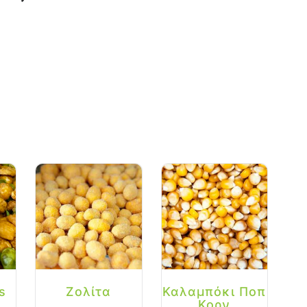
s
Ζολίτα
Καλαμπόκι Ποπ
Κορν