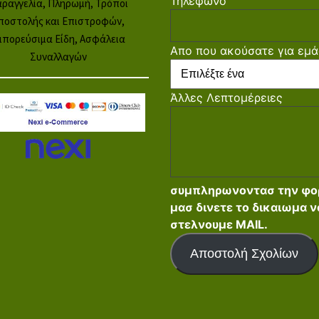
Τηλέφωνο
ραγγελία, Πληρωμή, Τρόποι
ποστολής και Επιστροφών,
μπορεύσιμα Είδη, Ασφάλεια
Απο που ακούσατε για εμά
Συναλλαγών
Άλλες Λεπτομέρειες
συμπληρωνοντασ την φο
μασ δινετε το δικαιωμα ν
στελνουμε MAIL.
Αποστολή Σχολίων