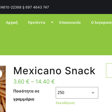
24610-22368 § 697 4643 747
Αρχική
Προϊόντα
Επικοινωνία
Ο λογαριασ
Mexicano Snack
3.60
€
–
14.40
€
Ποσότητα σε
γραμμάρια
Εκκαθάριση