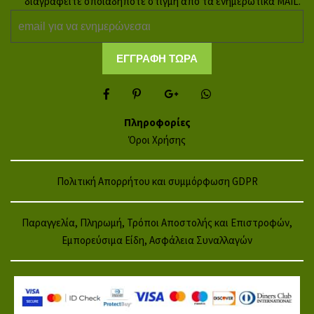
διαγραφειτε οποιαδηποτε στιγμη απο τα ενημερωτικα MAIL.
Πληροφορίες
Όροι Χρήσης
Πολιτική Απορρήτου και συμμόρφωση GDPR
Παραγγελία, Πληρωμή, Τρόποι Αποστολής και Επιστροφών,
Εμπορεύσιμα Είδη, Ασφάλεια Συναλλαγών