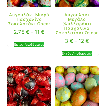
Αυγουλάκι Μικρό
Αυγουλάκι
Πασχαλίνο
Μεγάλο
Σοκολατάκι Oscar
(Φυλλαράκι)
Πασχαλίνο
2.75
€
–
11
€
Σοκολατάκι Oscar
3
€
–
12
€
Εκτός Αποθέματος
Εκτός Αποθέματος