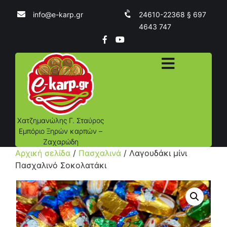
info@e-karp.gr
24610-22368 § 697
4643 747
Χατζημανώλης Γ. Σταύρος
Εμπόριο Ξηρών καρπών –
Ζαχαρώδη
Αρχική σελίδα
/
Πασχαλινά
/ Λαγουδάκι μίνι
Πασχαλινό Σοκολατάκι