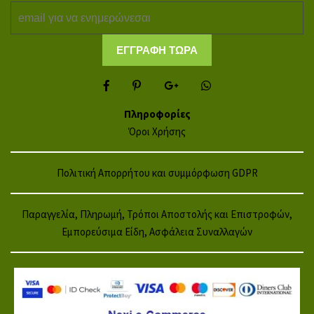
Πληροφορίες
Όροι Χρήσης
Πολιτική Απορρήτου και συμμόρφωση GDPR
Παραγγελία, Πληρωμή, Τρόποι Αποστολής και Επιστροφών,
Εμπορεύσιμα Είδη, Ασφάλεια Συναλλαγών