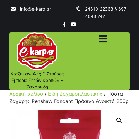
info@e-karp.gr
24610-22368 § 697
4643 747
Χατζημανώλης Γ. Σταύρος
Εμπόριο Ξηρών καρπών –
Ζαχαρώδη
Αρχική σελίδα
/
Είδη Ζαχαροπλαστικής
/ Πάστα
Ζάχαρης Renshaw Fondant Πράσινο Ανοικτό 250g