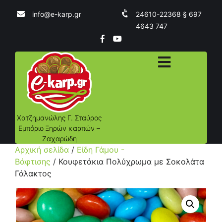
info@e-karp.gr
24610-22368 § 697
4643 747
Χατζημανώλης Γ. Σταύρος
Εμπόριο Ξηρών καρπών –
Ζαχαρώδη
Αρχική σελίδα
/
Είδη Γάμου -
Βάφτισης
/ Κουφετάκια Πολύχρωμα με Σοκολάτα
Γάλακτος