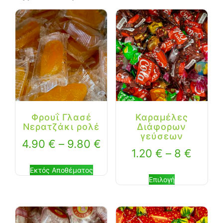
Φρουΐ Γλασέ
Καραμέλες
Νερατζάκι ρολέ
Διάφορων
γεύσεων
4.90
€
–
9.80
€
1.20
€
–
8
€
Εκτός Αποθέματος
Επιλογή