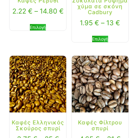
Καφές Ρεβύθι
Σοκολάτα Ρόφημα
χύμα σε σκόνη
2.22
€
–
14.80
€
Cadbury
1.95
€
–
13
€
Επιλογή
Επιλογή
Καφές Ελληνικός
Καφές Φίλτρου
Σκούρος σπυρί
σπυρί