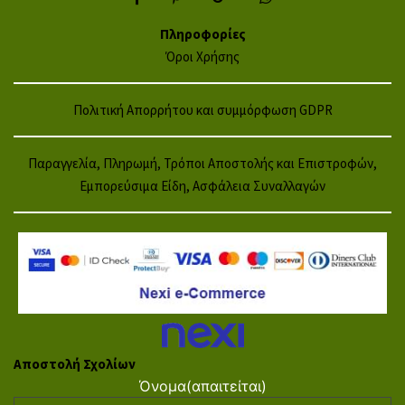
Πληροφορίες
Όροι Χρήσης
Πολιτική Απορρήτου και συμμόρφωση GDPR
Παραγγελία, Πληρωμή, Τρόποι Αποστολής και Επιστροφών,
Εμπορεύσιμα Είδη, Ασφάλεια Συναλλαγών
Αποστολή Σχολίων
Όνομα
(απαιτείται)