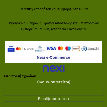
Πολιτική Απορρήτου και συμμόρφωση GDPR
Παραγγελία, Πληρωμή, Τρόποι Αποστολής και Επιστροφών,
Εμπορεύσιμα Είδη, Ασφάλεια Συναλλαγών
Αποστολή Σχολίων
Όνομα
(απαιτείται)
Email
(απαιτείται)