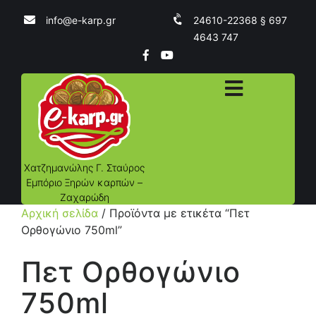
info@e-karp.gr
24610-22368 § 697
4643 747
Χατζημανώλης Γ. Σταύρος
Εμπόριο Ξηρών καρπών –
Ζαχαρώδη
Αρχική σελίδα
/ Προϊόντα με ετικέτα “Πετ
Ορθογώνιο 750ml”
Πετ Ορθογώνιο
750ml