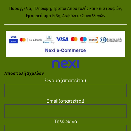
Παραγγελία, Πληρωμή, Τρόποι Αποστολής και Επιστροφών,
Εμπορεύσιμα Είδη, Ασφάλεια Συναλλαγών
Αποστολή Σχολίων
Όνομα
(απαιτείται)
Email
(απαιτείται)
Τηλέφωνο