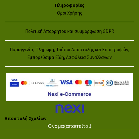
Πληροφορίες
Όροι Χρήσης
Πολιτική Απορρήτου και συμμόρφωση GDPR
Παραγγελία, Πληρωμή, Τρόποι Αποστολής και Επιστροφών,
Εμπορεύσιμα Είδη, Ασφάλεια Συναλλαγών
Αποστολή Σχολίων
Όνομα
(απαιτείται)