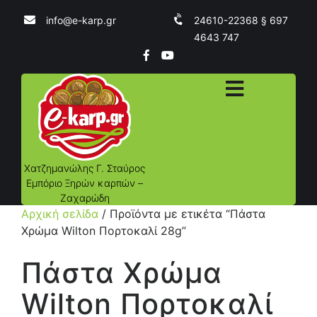
info@e-karp.gr
24610-22368 § 697
4643 747
Χατζημανώλης Γ. Σταύρος
Εμπόριο Ξηρών καρπών –
Ζαχαρώδη
Αρχική σελίδα
/ Προϊόντα με ετικέτα “Πάστα
Χρώμα Wilton Πορτοκαλί 28g”
Πάστα Χρώμα
Wilton Πορτοκαλί