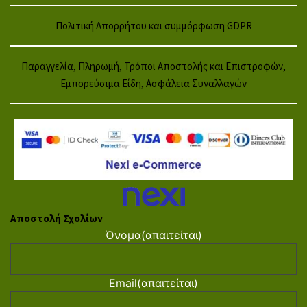
Πολιτική Απορρήτου και συμμόρφωση GDPR
Παραγγελία, Πληρωμή, Τρόποι Αποστολής και Επιστροφών,
Εμπορεύσιμα Είδη, Ασφάλεια Συναλλαγών
Αποστολή Σχολίων
Όνομα
(απαιτείται)
Email
(απαιτείται)