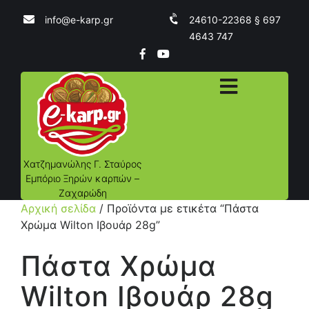
info@e-karp.gr
24610-22368 § 697
4643 747
Χατζημανώλης Γ. Σταύρος
Εμπόριο Ξηρών καρπών –
Ζαχαρώδη
Αρχική σελίδα
/ Προϊόντα με ετικέτα “Πάστα
Χρώμα Wilton Ιβουάρ 28g”
Πάστα Χρώμα
Wilton Ιβουάρ 28g