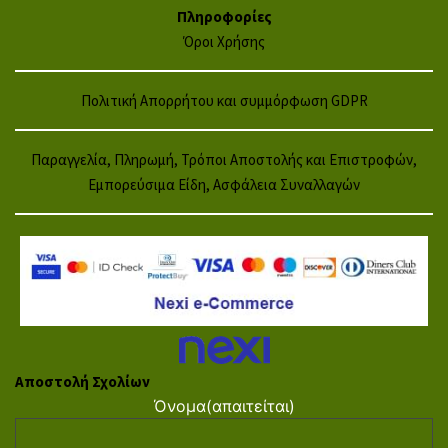
Πληροφορίες
Όροι Χρήσης
Πολιτική Απορρήτου και συμμόρφωση GDPR
Παραγγελία, Πληρωμή, Τρόποι Αποστολής και Επιστροφών,
Εμπορεύσιμα Είδη, Ασφάλεια Συναλλαγών
Αποστολή Σχολίων
Όνομα
(απαιτείται)