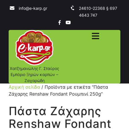
info@e-karp.gr
24610-22368 § 697
4643 747
Χατζημανώλης Γ. Σταύρος
Εμπόριο Ξηρών καρπών –
Ζαχαρώδη
Αρχική σελίδα
/ Προϊόντα με ετικέτα “Πάστα
Ζάχαρης Renshaw Fondant Ρουμπινί 250g”
Πάστα Ζάχαρης
Renshaw Fondant