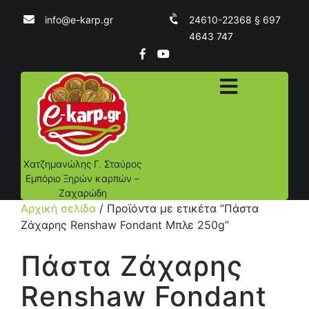
info@e-karp.gr
24610-22368 § 697
4643 747
Χατζημανώλης Γ. Σταύρος
Εμπόριο Ξηρών καρπών –
Ζαχαρώδη
Αρχική σελίδα
/ Προϊόντα με ετικέτα “Πάστα
Ζάχαρης Renshaw Fondant Μπλε 250g”
Πάστα Ζάχαρης
Renshaw Fondant