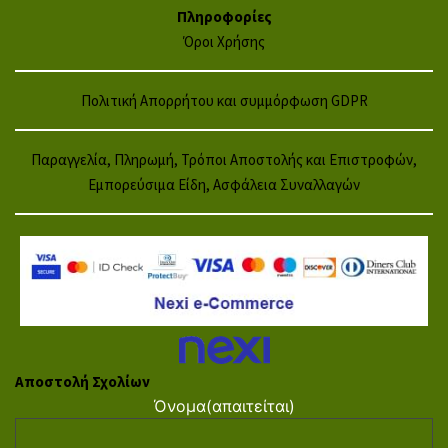
Πληροφορίες
Όροι Χρήσης
Πολιτική Απορρήτου και συμμόρφωση GDPR
Παραγγελία, Πληρωμή, Τρόποι Αποστολής και Επιστροφών,
Εμπορεύσιμα Είδη, Ασφάλεια Συναλλαγών
Αποστολή Σχολίων
Όνομα
(απαιτείται)