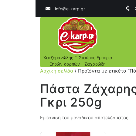
info@e-karp.gr
Χατζημανώλης Γ. Σταύρος Εμπόριο
Ξηρών καρπών – Ζαχαρώδη
Αρχική σελίδα
/ Προϊόντα με ετικέτα “Π
Πάστα Ζάχαρης
Γκρι 250g
Εμφάνιση του μοναδικού αποτελέσματος