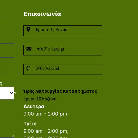
Επικοινωνία
Ερμού 10, Kozani
info@e-karp.gr
24610-22368
ς
Ώρες Λειτουργίας Καταστήματος
Ερμου 10 Κοζανη
Δευτέρα
9:00 am - 2:00 pm
Τρίτη
9:00 am - 2:00 pm,