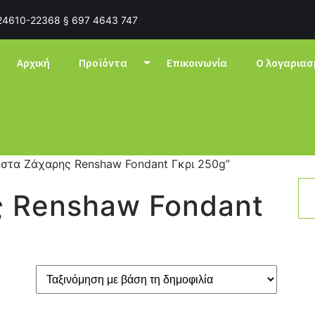
24610-22368 § 697 4643 747
Αρχική
Προϊόντα
Επικοινωνία
Ο λογαριασ
άστα Ζάχαρης Renshaw Fondant Γκρι 250g”
 Renshaw Fondant