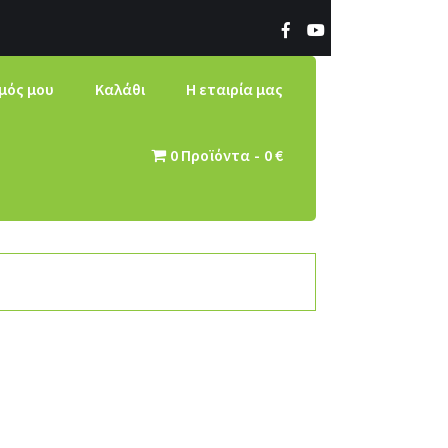
μός μου
Καλάθι
Η εταιρία μας
0 Προϊόντα
0 €