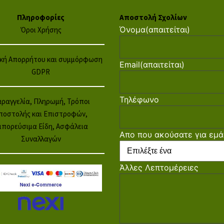
Πληροφορίες
Αποστολή Σχολίων
Όνομα
(απαιτείται)
Όροι Χρήσης
ική Απορρήτου και συμμόρφωση
Email
(απαιτείται)
GDPR
Τηλέφωνο
ραγγελία, Πληρωμή, Τρόποι
ποστολής και Επιστροφών,
μπορεύσιμα Είδη, Ασφάλεια
Απο που ακούσατε για εμά
Συναλλαγών
Άλλες Λεπτομέρειες