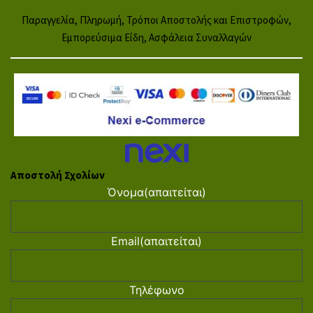
Παραγγελία, Πληρωμή, Τρόποι Αποστολής και Επιστροφών,
Εμπορεύσιμα Είδη, Ασφάλεια Συναλλαγών
Αποστολή Σχολίων
Όνομα
(απαιτείται)
Email
(απαιτείται)
Τηλέφωνο