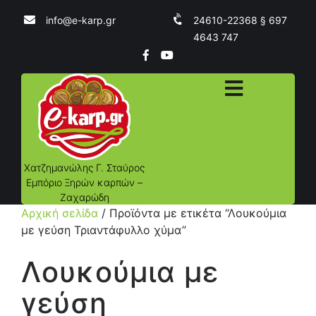
info@e-karp.gr
24610-22368 § 697
4643 747
Χατζημανώλης Γ. Σταύρος
Εμπόριο Ξηρών καρπών –
Ζαχαρώδη
Αρχική σελίδα
/ Προϊόντα με ετικέτα “Λουκούμια
με γεύση Τριαντάφυλλο χύμα”
Λουκούμια με
γεύση