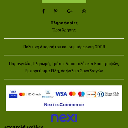
Πληροφορίες
Όροι Χρήσης
Πολιτική Απορρήτου και συμμόρφωση GDPR
Παραγγελία, Πληρωμή, Τρόποι Αποστολής και Επιστροφών,
Εμπορεύσιμα Είδη, Ασφάλεια Συναλλαγών
Αποστολή Σχολίων