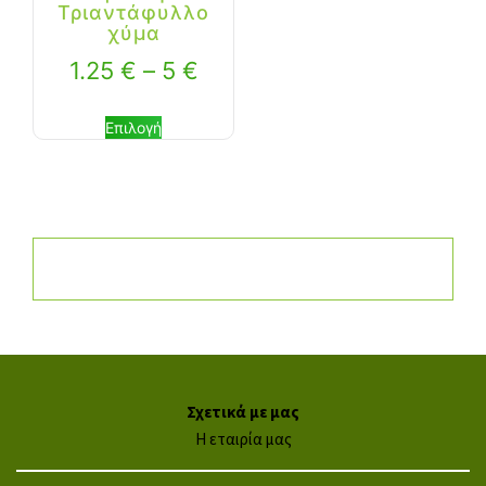
Τριαντάφυλλο
χύμα
1.25
€
–
5
€
Επιλογή
Σχετικά με μας
Η εταιρία μας