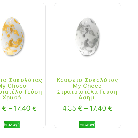
τα Σοκολάτας
Κουφέτα Σοκολάτας
My Choco
My Choco
σιατέλα Γεύση
Στρατσιατέλα Γεύση
Χρυσό
Ασημί
5
€
–
17.40
€
4.35
€
–
17.40
€
Επιλογή
Επιλογή