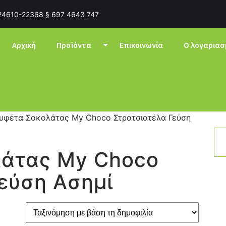
24610-22368 § 697 4643 747
Αρχική
Προϊόντα
Επικοινωνία
Ο λογαριασ
ουφέτα Σοκολάτας My Choco Στρατσιατέλα Γεύση
άτας My Choco
εύση Ασημί