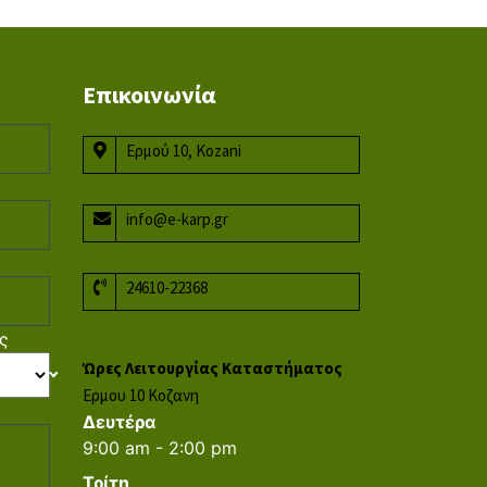
Επικοινωνία
Ερμού 10, Kozani
info@e-karp.gr
24610-22368
ς
Ώρες Λειτουργίας Καταστήματος
Ερμου 10 Κοζανη
Δευτέρα
9:00 am - 2:00 pm
Τρίτη