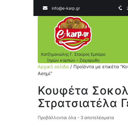
info@e-karp.gr
Χατζημανώλης Γ. Σταύρος Εμπόριο
Ξηρών καρπών – Ζαχαρώδη
Αρχική σελίδα
/ Προϊόντα με ετικέτα “Κ
Ασημί”
Κουφέτα Σοκολ
Στρατσιατέλα Γ
Προβάλλονται όλα - 3 αποτελέσματα