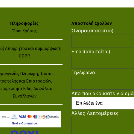
Πληροφορίες
Αποστολή Σχολίων
Όνομα
(απαιτείται)
Όροι Χρήσης
ική Απορρήτου και συμμόρφωση
Email
(απαιτείται)
GDPR
Τηλέφωνο
ραγγελία, Πληρωμή, Τρόποι
ποστολής και Επιστροφών,
μπορεύσιμα Είδη, Ασφάλεια
Απο που ακούσατε για εμά
Συναλλαγών
Άλλες Λεπτομέρειες