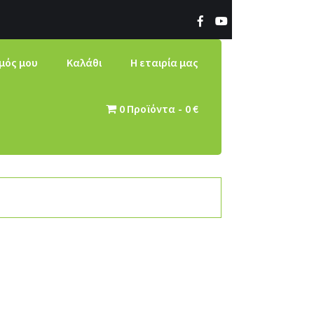
μός μου
Καλάθι
Η εταιρία μας
0 Προϊόντα
0 €