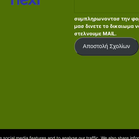
συμπληρωνοντασ την φο
μασ δινετε το δικαιωμα ν
στελνουμε MAIL.
Αποστολή Σχολίων
 social media features and to analyse our traffic. We also share inf