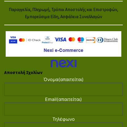
Παραγγελία, Πληρωμή, Τρόποι Αποστολής και Επιστροφών,
Εμπορεύσιμα Είδη, Ασφάλεια Συναλλαγών
Αποστολή Σχολίων
Όνομα
(απαιτείται)
Email
(απαιτείται)
Τηλέφωνο