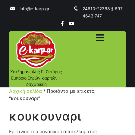
info@e-karp.gr
24610-22368 § 697
4643 747
Χατζημανώλης Γ. Σταύρος
Εμπόριο Ξηρών καρπών –
Ζαχαρώδη
Αρχική σελίδα
/ Προϊόντα με ετικέτα
“κουκουναρι”
κουκουναρι
Εμφάνιση του μοναδικού αποτελέσματος